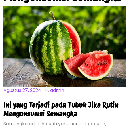
Posted
Posted
Agustus 27, 2024
|
admin
on
on
Ini yang Terjadi pada Tubuh Jika Rutin
Mengonsumsi Semangka
Semangka adalah buah yang sangat populer,