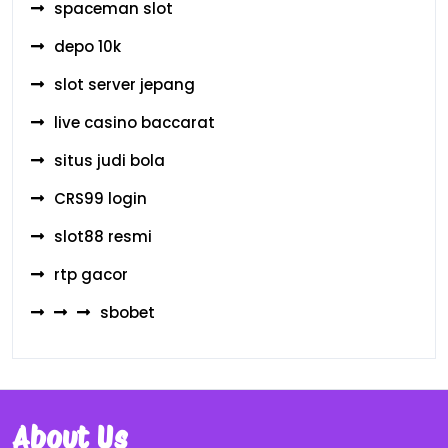
spaceman slot
depo 10k
slot server jepang
live casino baccarat
situs judi bola
CRS99 login
slot88 resmi
rtp gacor
sbobet
About Us