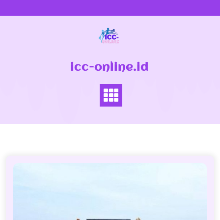
Skip
to
content
icc-online.id