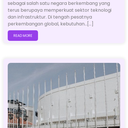
sebagai salah satu negara berkembang yang
terus berupaya memperkuat sektor teknologi
dan infrastruktur. Di tengah pesatnya
perkembangan global, kebutuhan…[...]
READ MORE