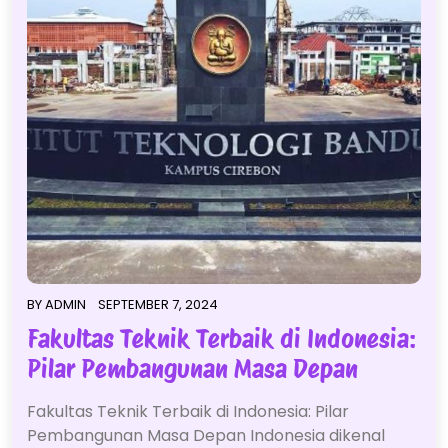
BY
ADMIN
SEPTEMBER 7, 2024
Fakultas Teknik Terbaik di Indonesia:
Pilar Pembangunan Masa Depan
Fakultas Teknik Terbaik di Indonesia: Pilar
Pembangunan Masa Depan Indonesia dikenal