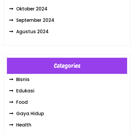
Oktober 2024
September 2024
Agustus 2024
Categories
Bisnis
Edukasi
Food
Gaya Hidup
Health