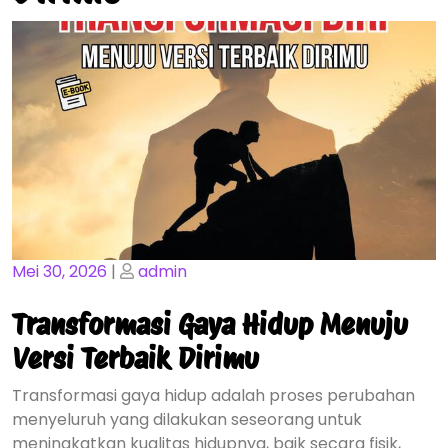
Posted
Posted
Mei 30, 2026
|
admin
on
on
Transformasi Gaya Hidup Menuju
Versi Terbaik Dirimu
Transformasi gaya hidup adalah proses perubahan
menyeluruh yang dilakukan seseorang untuk
meningkatkan kualitas hidupnya, baik secara fisik,