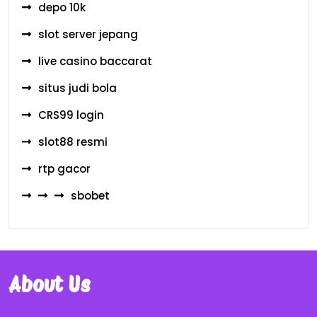
depo 10k
slot server jepang
live casino baccarat
situs judi bola
CRS99 login
slot88 resmi
rtp gacor
sbobet
About Us