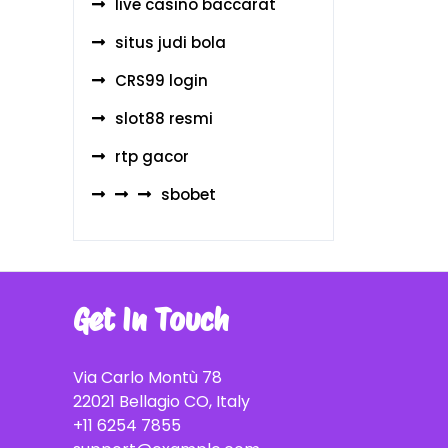
live casino baccarat
situs judi bola
CRS99 login
slot88 resmi
rtp gacor
sbobet
Get In Touch
Via Carlo Montù 78
22021 Bellagio CO, Italy
+11 6254 7855