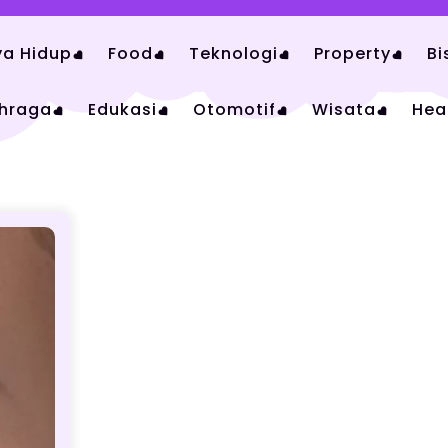
a Hidup
Food
Teknologi
Property
Bi
hraga
Edukasi
Otomotif
Wisata
Hea