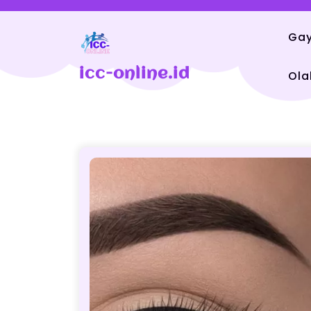
Skip
to
Gay
content
icc-online.id
Ola