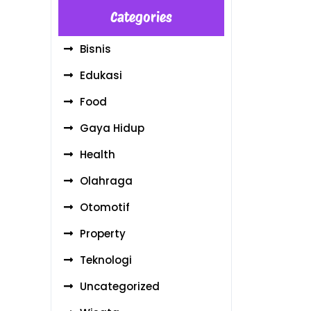
Categories
Bisnis
Edukasi
Food
Gaya Hidup
Health
Olahraga
Otomotif
Property
Teknologi
Uncategorized