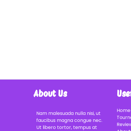
About Us
Use
Home
Nam malesuada nulla nisi, ut
Tourn
faucibus magna congue nec.
Revie
Ut libero tortor, tempus at