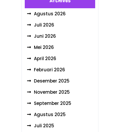
Archives
Agustus 2026
Juli 2026
Juni 2026
Mei 2026
April 2026
Februari 2026
Desember 2025
November 2025
September 2025
Agustus 2025
Juli 2025