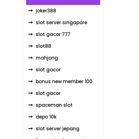
joker388
slot server singapore
slot gacor 777
slot88
mahjong
slot gacor
bonus new member 100
slot gacor
spaceman slot
depo 10k
slot server jepang