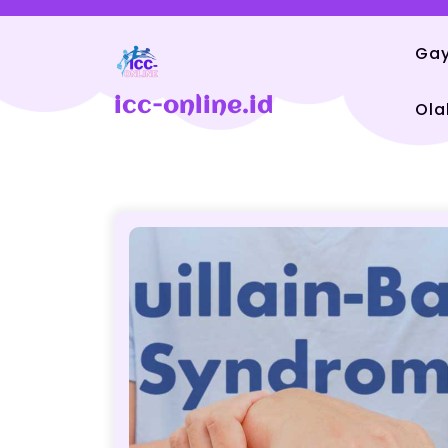
Skip
to
Gay
content
icc-online.id
Ola