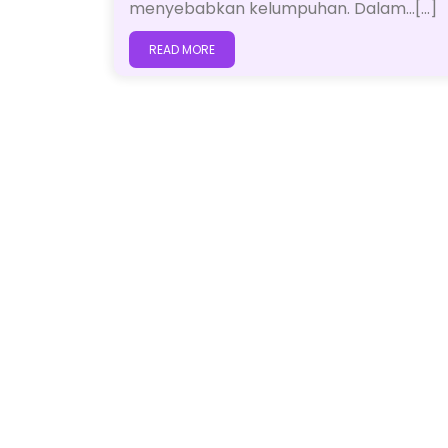
menyebabkan kelumpuhan. Dalam…[...]
READ MORE