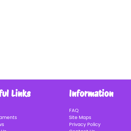
ful Links
Information
FAQ
aments
Site Maps
ws
Privacy Policy