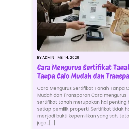
BY
ADMIN
MEI 14, 2026
Cara Mengurus Sertifikat Tana
Tanpa Calo Mudah dan Transpa
Cara Mengurus Sertifikat Tanah Tanpa C
Mudah dan Transparan Cara mengurus
sertifikat tanah merupakan hal penting 
setiap pemilik properti. Sertifikat tidak 
menjadi bukti kepemilikan yang sah, teta
juga…[...]