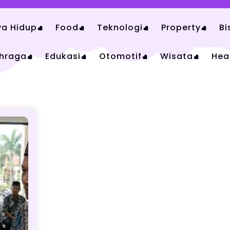
a Hidup
Food
Teknologi
Property
Bi
hraga
Edukasi
Otomotif
Wisata
Hea