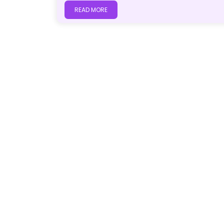
READ MORE