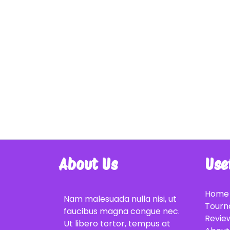
About Us
Use
Home
Nam malesuada nulla nisi, ut
Tourn
faucibus magna congue nec.
Revie
Ut libero tortor, tempus at