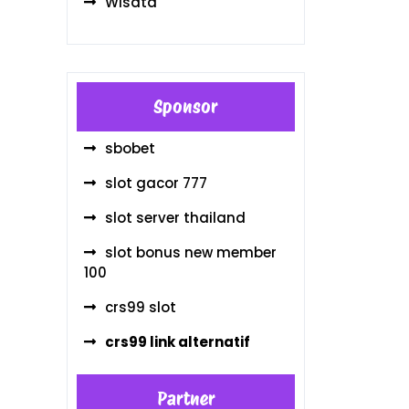
Wisata
Sponsor
sbobet
slot gacor 777
slot server thailand
slot bonus new member
100
crs99 slot
crs99 link alternatif
Partner