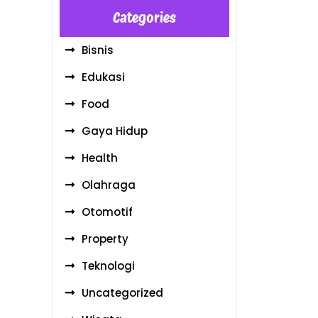
Categories
Bisnis
Edukasi
Food
Gaya Hidup
Health
Olahraga
Otomotif
Property
Teknologi
Uncategorized