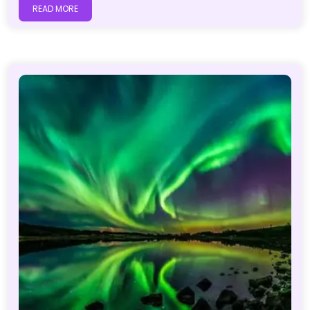
READ MORE