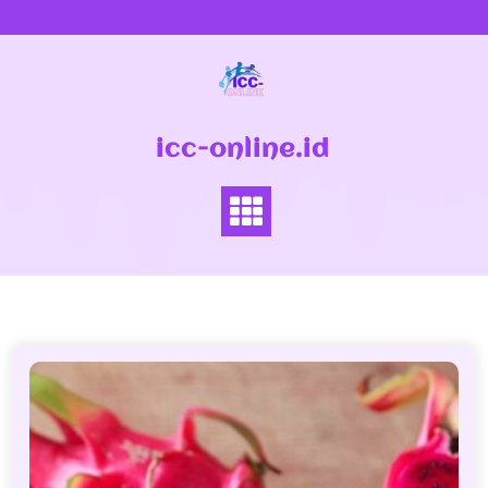
Skip
to
content
icc-online.id