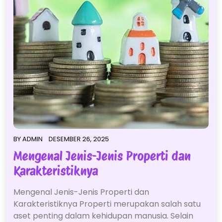
BY
ADMIN
DESEMBER 26, 2025
Mengenal Jenis-Jenis Properti dan
Karakteristiknya
Mengenal Jenis-Jenis Properti dan
Karakteristiknya Properti merupakan salah satu
aset penting dalam kehidupan manusia. Selain