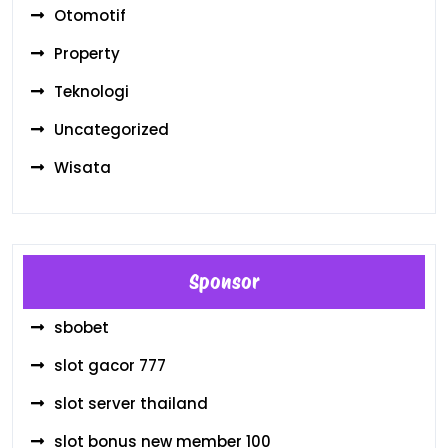
Otomotif
Property
Teknologi
Uncategorized
Wisata
Sponsor
sbobet
slot gacor 777
slot server thailand
slot bonus new member 100