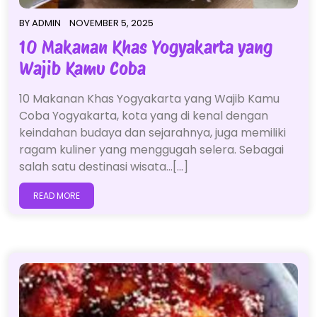
BY
ADMIN
NOVEMBER 5, 2025
10 Makanan Khas Yogyakarta yang
Wajib Kamu Coba
10 Makanan Khas Yogyakarta yang Wajib Kamu
Coba Yogyakarta, kota yang di kenal dengan
keindahan budaya dan sejarahnya, juga memiliki
ragam kuliner yang menggugah selera. Sebagai
salah satu destinasi wisata…[...]
READ MORE