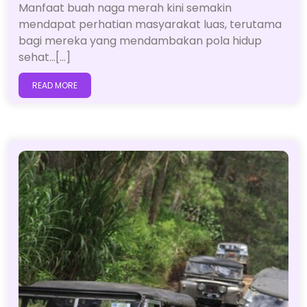
Manfaat buah naga merah kini semakin
mendapat perhatian masyarakat luas, terutama
bagi mereka yang mendambakan pola hidup
sehat…[...]
READ MORE