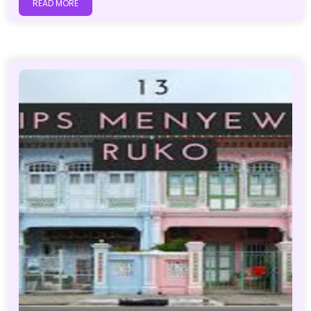
READ MORE