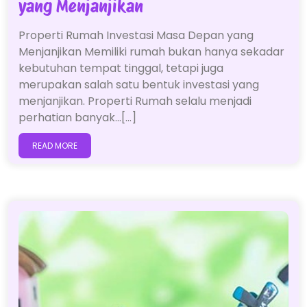
yang Menjanjikan
Properti Rumah Investasi Masa Depan yang
Menjanjikan Memiliki rumah bukan hanya sekadar
kebutuhan tempat tinggal, tetapi juga
merupakan salah satu bentuk investasi yang
menjanjikan. Properti Rumah selalu menjadi
perhatian banyak…[...]
READ MORE